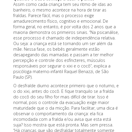
Assim como cada criança tem seu ritmo de idas ao
banheiro, o mesmo acontece
na hora de tirar as
fraldas
. Parece fácil, mas o processo exige
amadurecimento físico, cognitivo e emocional. De
forma geral, no entanto, é por volta dos 2 anos que a
maioria demonstra os primeiros sinais. “Na psicanálise,
esse processo é chamado de independência relativa.
Ou seja: a criança está se tornando um ser além da
mãe. Nessa fase, os bebês geralmente estão
desapegando das mamadas e passam a ter melhor
percepção e controle dos esfíncteres, músculos
responsáveis por segurar o xixi e o cocô”, explica a
psicóloga materno-infantil Raquel Benazzi, de São
Paulo (SP).
O desfralde diurno acontece primeiro que o noturno, e
o do xixi, antes do cocô. E fique tranquilo se a fralda
do cocô do seu filho for mais difícil de tirar. Isso é
normal, pois o controle da evacuação exige maior
maturidade que o da micção. Para facilitar, uma dica é
observar o comportamento da criança: ela fica
incomodada com a fralda e/ou avisa que esta está
suja? Isso mostra que está pronta. Mas sem pressa.
“Há crianças que vão
desfraldar totalmente
somente