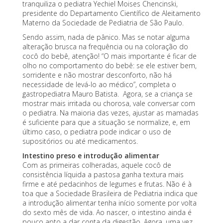
tranquiliza o pediatra Yechiel Moises Chencinski,
presidente do Departamento Científico de Aleitamento
Materno da Sociedade de Pediatria de São Paulo.
Sendo assim, nada de pânico. Mas se notar alguma
alteração brusca na frequência ou na coloração do
cocô do bebê, atenção! “O mais importante é ficar de
olho no comportamento do bebê: se ele estiver bem,
sorridente e não mostrar desconforto, não há
necessidade de levá-lo ao médico”, completa o
gastropediatra Mauro Batista. Agora, se a criança se
mostrar mais irritada ou chorosa, vale conversar com
o pediatra. Na maioria das vezes, ajustar as mamadas
é suficiente para que a situação se normalize, e, em
último caso, o pediatra pode indicar o uso de
supositórios ou até medicamentos.
Intestino preso e introdução alimentar
Com as primeiras colheradas,
aquele cocô de
consistência líquida a pastosa ganha textura mais
firme e até pedacinhos de legumes e frutas
. Não é à
toa que a Sociedade Brasileira de Pediatria indica que
a introdução alimentar tenha início somente por volta
do sexto mês de vida. Ao nascer, o intestino ainda é
pouco apto a dar conta da digestão. Agora, uma vez