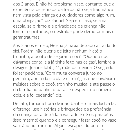
aos 3 anos. E não há problema nisso, contanto que a
experiência de retirada da fralda não seja traumática
nem vista pela criança ou cuidadores como algo ruim,
uma obrigação”, diz Raquel. Seja em casa, seja na
escola, se o ritmo e a privacidade da criança não
forem respeitados, o desfralde pode demorar mais e
gerar traumas.
Aos 2 anos e meio, Helena já havia deixado a fralda do
xixi. Porém, não queria de jeito nenhum ir até o
troninho, a ponto de segurar o cocô. “Quando nos
dávamos conta, ela já tinha feito nas calças”, lembra a
designer Jeanne Iobbi, 41, mãe da menina. O segredo
foi ter paciência. “Com muita conversa junto ao
pediatra, apoio da escola e estratégias que envolviam
músicas sobre o cocô, troninho musical e até passeio
da família ao banheiro para se despedir do número
dois, ela foi cedendo”, diz.
De fato, tornar a hora de ir ao banheiro mais lúdica faz
diferença: use histórias e brinquedos da preferência
da criança para deixá-la à vontade e dê os parabéns
(isso mesmo) quando ela conseguir fazer cocô no vaso
sanitário ou troninho. Alguns escapes durante o