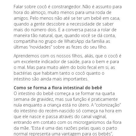
Falar sobre cocô é constrangedor. Não é assunto para
hora do almoço, muito menos para uma roda de
amigos. Pelo menos não até se ter um bebê em casa,
quando a gente descobre a necessidade de
saber
mais do número dois
. E a conversa passa a rolar de
maneira tão natural, que, quando você se dá conta,
compartilha no grupo de WhatsApp da família as
últimas “novidades” sobre
as fezes
do seu filho.
Aprendemos com os nossos filhos, aliás, que o cocô é
um excelente indicador de saúde, para o bem e para
o mal. Mas para muito além do bolo fecal em si, as
bactérias que habitam tanto o cocô quanto o
intestino são ainda mais importantes.
Como se forma a flora intestinal do bebê
O intestino do bebê começa a se formar na quarta
semana de gravidez, mas sua função é praticamente
nula enquanto a criança está no útero. A “colonização”
do intestino do
recém-nascido
só começa na hora em
que ele nasce e passa através do canal vaginal,
entrando em contato com os microrganismos da flora
da mãe. “Esta é uma das razões pelas quais o
parto
normal
representa uma vantagem para os bebês”,