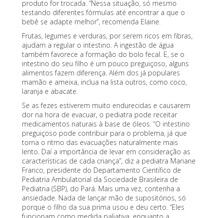
produto for trocada. “Nessa situação, só mesmo
testando diferentes fórmulas até encontrar a que o
bebê se adapte melhor”, recomenda Elaine.
Frutas, legumes e verduras, por serem ricos em fibras,
ajudam a regular o intestino. A ingestão de água
também favorece a formação do bolo fecal. E, se o
intestino do seu filho é um pouco preguiçoso, alguns
alimentos fazem diferença. Além dos já populares
mamão e ameixa, inclua na lista outros, como coco,
laranja e abacate.
Se as fezes estiverem muito endurecidas e causarem
dor na hora de evacuar, o pediatra pode receitar
medicamentos naturais à base de óleos. “O intestino
preguiçoso pode contribuir para o problema, já que
torna o ritmo das evacuações naturalmente mais
lento. Daí a importância de levar em consideração as
características de cada criança”, diz a pediatra Mariane
Franco, presidente do Departamento Científico de
Pediatria Ambulatorial da Sociedade Brasileira de
Pediatria (SBP), do Pará. Mais uma vez, contenha a
ansiedade. Nada de lançar mão de supositórios, só
porque o filho da sua prima usou e deu certo. “Eles
funcionam como medida paliativa, enquanto a