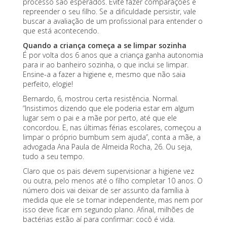
processo são esperados. Evite fazer comparações e
repreender o seu filho. Se a dificuldade persistir, vale
buscar a avaliação de um profissional para entender o
que está acontecendo.
Quando a criança começa a se limpar sozinha
É por volta dos 6 anos que a criança ganha
autonomia
para ir ao banheiro sozinha
, o que inclui se limpar.
Ensine-a a fazer a higiene e, mesmo que não saia
perfeito, elogie!
Bernardo, 6, mostrou certa resistência. Normal.
“Insistimos dizendo que ele poderia estar em algum
lugar sem o pai e a mãe por perto, até que ele
concordou. E, nas últimas férias escolares, começou a
limpar o próprio bumbum sem ajuda”, conta a mãe, a
advogada Ana Paula de Almeida Rocha, 26. Ou seja,
tudo a seu tempo.
Claro que os pais devem supervisionar a higiene vez
ou outra, pelo menos até o filho completar 10 anos. O
número dois vai deixar de ser assunto da família à
medida que ele se tornar independente, mas nem por
isso deve ficar em segundo plano. Afinal, milhões de
bactérias estão aí para confirmar: cocô é vida.