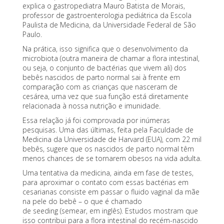
explica o gastropediatra Mauro Batista de Morais,
professor de gastroenterologia pediátrica da Escola
Paulista de Medicina, da Universidade Federal de São
Paulo.
Na prática, isso significa que o desenvolvimento da
microbiota (outra maneira de chamar a flora intestinal,
ou seja, o conjunto de bactérias que vivem ali) dos
bebês nascidos de parto normal sai à frente em
comparação com as crianças que nasceram de
cesárea, uma vez que sua função está diretamente
relacionada à nossa nutrição e imunidade.
Essa relação já foi comprovada por inúmeras
pesquisas. Uma das últimas, feita pela Faculdade de
Medicina da Universidade de Harvard (EUA), com 22 mil
bebês, sugere que os nascidos de parto normal têm
menos chances de se tornarem obesos na vida adulta.
Uma tentativa da medicina, ainda em fase de testes,
para aproximar o
contato com essas bactérias
em
cesarianas consiste em passar o fluido vaginal da mãe
na pele do bebê – o que é chamado
de
seeding
(semear, em inglês). Estudos mostram que
isso contribui para a flora intestinal do recém-nascido