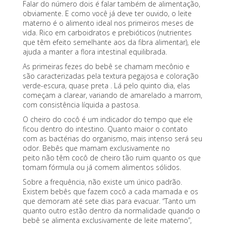
Falar do número dois é falar também de alimentação,
obviamente. E como você já deve ter ouvido, o leite
materno é o alimento ideal nos primeiros meses de
vida. Rico em carboidratos e
prebióticos
(nutrientes
que têm efeito semelhante aos da fibra alimentar), ele
ajuda a manter a flora intestinal equilibrada.
As primeiras
fezes do bebê
se chamam mecônio e
são caracterizadas pela textura pegajosa e coloração
verde-escura, quase preta . Lá pelo quinto dia, elas
começam a clarear, variando de amarelado a marrom,
com consistência líquida a pastosa.
O cheiro do cocô é um indicador do tempo que ele
ficou dentro do intestino. Quanto maior o contato
com as bactérias do organismo, mais intenso será seu
odor.
Bebês que mamam exclusivamente no
peito
não têm cocô de cheiro tão ruim quanto os que
tomam fórmula ou já comem alimentos sólidos.
Sobre a frequência, não existe um único padrão.
Existem bebês que fazem cocô a cada mamada e os
que demoram até sete dias para evacuar. “Tanto um
quanto outro estão dentro da normalidade quando o
bebê se alimenta exclusivamente de leite materno”,