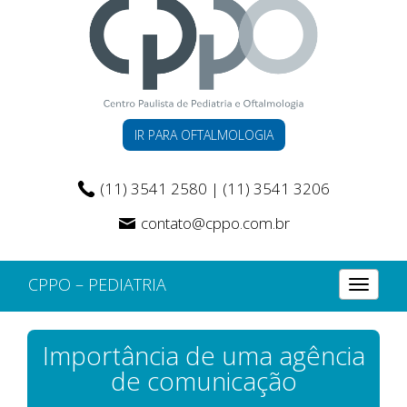
IR PARA OFTALMOLOGIA
(11) 3541 2580 | (11) 3541 3206
contato@cppo.com.br
CPPO – PEDIATRIA
Alterna
Importância de uma agência
de comunicação