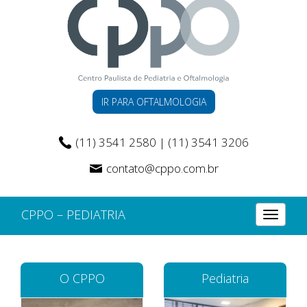
IR PARA OFTALMOLOGIA
(11) 3541 2580 | (11) 3541 3206
contato@cppo.com.br
CPPO – PEDIATRIA
Alterna
O CPPO
Pediatria