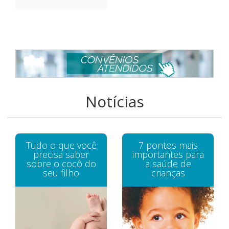
Notícias
Tudo o que você
7 pontos mais
precisa saber
importantes para
sobre o cocô do
a saúde de
seu filho
crianças